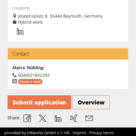
Locations
Josephsplatz 8, 95444 Bayreuth, Germany
Hybrid work
Contact
Marco Nübling
:
0049921802293
show e-mail
Submit application
Overview
Share
provided by
HRworks GmbH
v.1.145 -
Imprint
-
Privacy terms